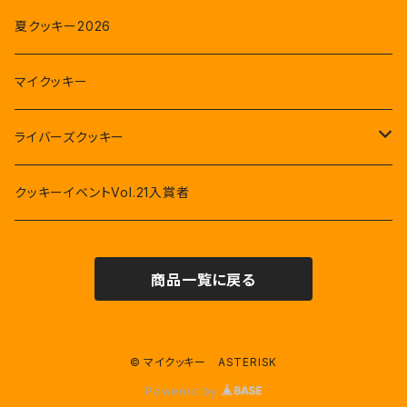
夏クッキー2026
マイクッキー
ライバーズクッキー
星河眞緒
クッキーイベントVol.21入賞者
姫宮愛花
商品一覧に戻る
紫緒(しお)
たなまゆ
© マイクッキー ASTERISK
Powered by