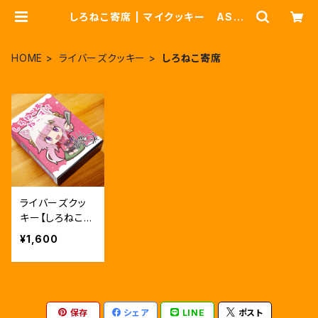
しろねこ寄席 | マイクッキー ASTE
RISK
HOME
ライバーズクッキー
しろねこ寄席
ライバーズクッ
キー【しろねこ寄
席】通常版
¥1,600
保存
シェア
LINE
ポスト