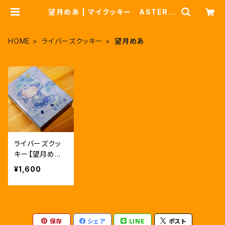
望月めあ | マイクッキー ASTERIS
K
HOME
ライバーズクッキー
望月めあ
ライバーズクッ
キー【望月めあ】
通常版
¥1,600
保存
シェア
LINE
ポスト