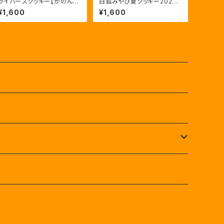
ライバーズクッキー【かのん】
白狐みやび夏クッキー2026
通常版
特別版
¥1,600
¥1,600