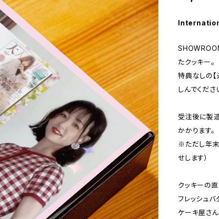
Internatio
SHOWRO
たクッキー。
特典なしの【
しんでくださ
受注後に製造
かかります。
※ただし年末
せします）
クッキーの直
フレッシュバ
ケーキ屋さん