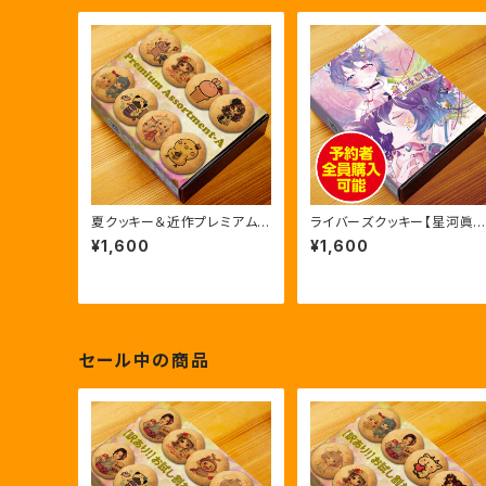
夏クッキー＆近作プレミアムア
ライバーズクッキー【星河眞
ソートA
緒】初回限定版
¥1,600
¥1,600
セール中の商品