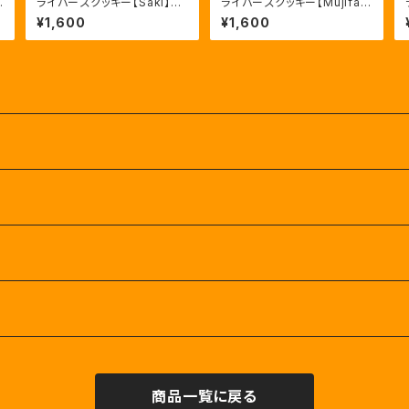
ライバーズクッキー【Saki】通
ライバーズクッキー【Mujifa】
常予約版
通常版
¥1,600
¥1,600
商品一覧に戻る