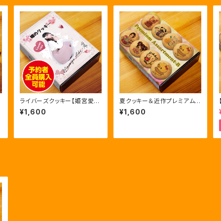
ライバーズクッキー【姫宮愛
夏クッキー＆近作プレミアムア
花】初回限定版
ソートB
¥1,600
¥1,600