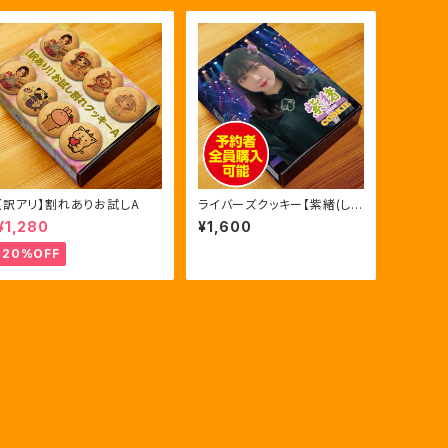
【訳アリ】割れありお試しA
ライバーズクッキー【紫緒(し
お)】第三弾初回限定版
¥1,280
¥1,600
20%OFF