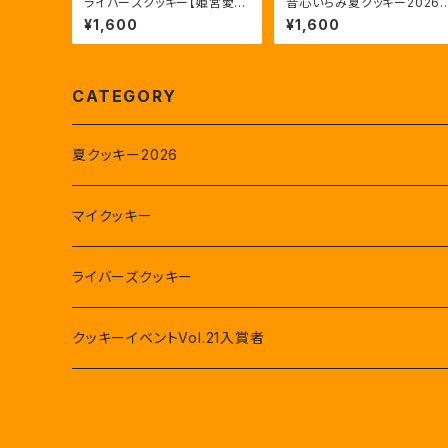
ライバーズクッキー【姫宮愛
音心いちみ夏クッキー2026
花】初回限定版
特別版
¥1,600
¥1,600
CATEGORY
夏クッキー2026
マイクッキー
ライバーズクッキー
星河眞緒
クッキーイベントVol.21入賞者
姫宮愛花