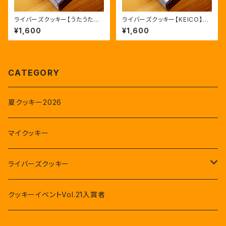
ライバーズクッキー【うたうたう
ライバーズクッキー【KEICO】通
琳のにじいろキャンバス】通常版
常版
¥1,600
¥1,600
CATEGORY
夏クッキー2026
マイクッキー
ライバーズクッキー
星河眞緒
クッキーイベントVol.21入賞者
姫宮愛花