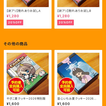
【訳アリ】割れありお試しA
【訳アリ】割れありお試しB
¥1,280
¥1,280
20%OFF
20%OFF
その他の商品
やぎこ夏クッキー2026特別版
音心いちみ夏クッキー2026特
別版
¥1,600
¥1,600