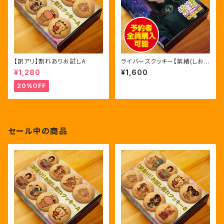
【訳アリ】割れありお試しA
ライバーズクッキー【紫緒(しお)】
第三弾初回限定版
¥1,280
¥1,600
20%OFF
セール中の商品