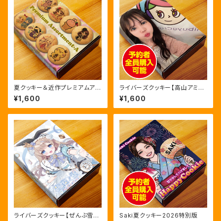
夏クッキー＆近作プレミアムアソ
ライバーズクッキー【高山アミ】
ートA
第二弾初回限定版
¥1,600
¥1,600
ライバーズクッキー【ぜんぶ雪の
Saki夏クッキー2026特別版