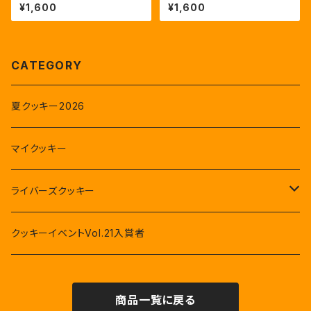
せい！】第二弾通常版
¥1,600
¥1,600
CATEGORY
夏クッキー2026
マイクッキー
ライバーズクッキー
星河眞緒
クッキーイベントVol.21入賞者
姫宮愛花
商品一覧に戻る